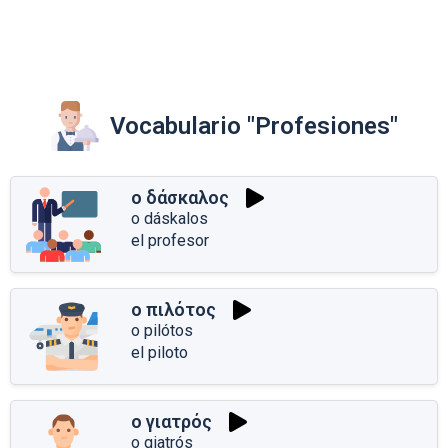
Vocabulario "Profesiones"
ο δάσκαλος
o dáskalos
el profesor
ο πιλότος
o pilótos
el piloto
ο γιατρός
o giatrós