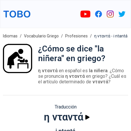
Idiomas
Vocabulario Griego
Profesiones
η νταντά - i ntantá
¿Cómo se dice "la
niñera" en griego?
η νταντά
en español es
la niñera
. ¿Cómo
se pronuncia
η νταντά
en griego? ¿Cuál es
el artículo determinado de
νταντά
?
Traducción
η νταντά