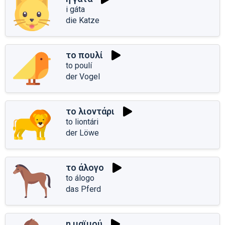
i gáta
die Katze
το πουλί
to poulí
der Vogel
το λιοντάρι
to liontári
der Löwe
το άλογο
to álogo
das Pferd
η μαϊμού