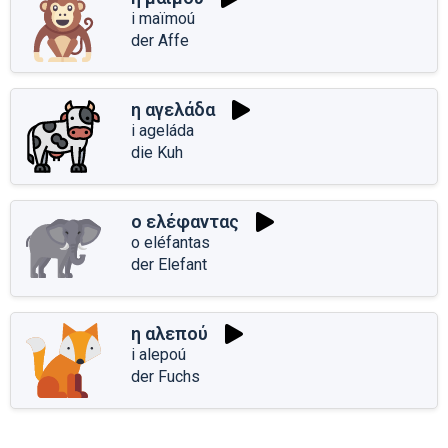
i maïmoú
der Affe
η αγελάδα
i ageláda
die Kuh
ο ελέφαντας
o eléfantas
der Elefant
η αλεπού
i alepoú
der Fuchs