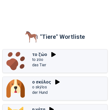
"Tiere" Wortliste
το ζώο
to zóo
das Tier
ο σκύλος
o skýlos
der Hund
η γάτα