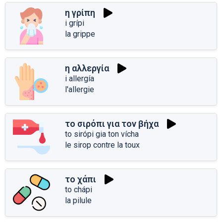
η γρίπη
i grípi
la grippe
η αλλεργία
i allergía
l'allergie
το σιρόπι για τον βήχα
to sirópi gia ton vícha
le sirop contre la toux
το χάπι
to chápi
la pilule