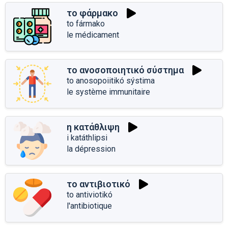
το φάρμακο
to fármako
le médicament
το ανοσοποιητικό σύστημα
to anosopoiitikó sýstima
le système immunitaire
η κατάθλιψη
i katáthlipsi
la dépression
το αντιβιοτικό
to antiviotikó
l'antibiotique