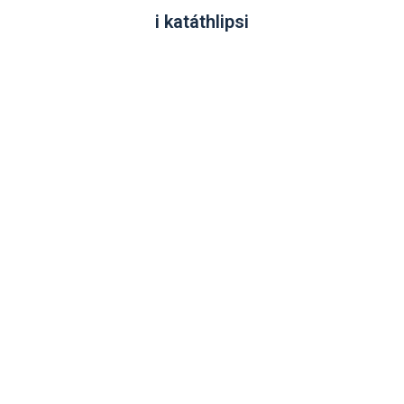
i katáthlipsi