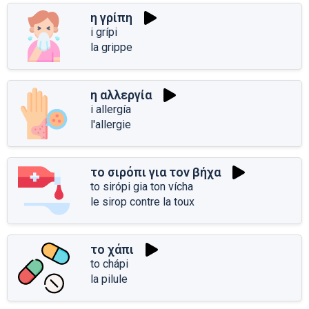
η γρίπη
i grípi
la grippe
η αλλεργία
i allergía
l'allergie
το σιρόπι για τον βήχα
to sirópi gia ton vícha
le sirop contre la toux
το χάπι
to chápi
la pilule