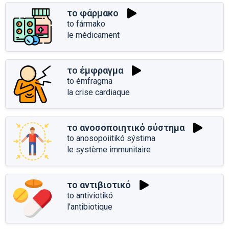
το φάρμακο
to fármako
le médicament
το έμφραγμα
to émfragma
la crise cardiaque
το ανοσοποιητικό σύστημα
to anosopoiitikó sýstima
le système immunitaire
το αντιβιοτικό
to antiviotikó
l'antibiotique