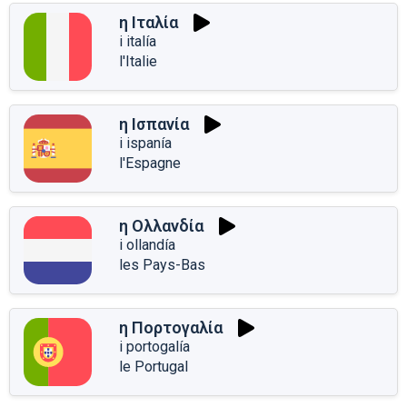
η Ιταλία
i italía
l'Italie
η Ισπανία
i ispanía
l'Espagne
η Ολλανδία
i ollandía
les Pays-Bas
η Πορτογαλία
i portogalía
le Portugal