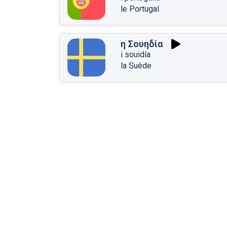
le Portugal
η Σουηδία
i souidía
la Suède