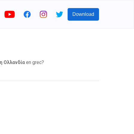
Download
η Ολλανδία
en grec?