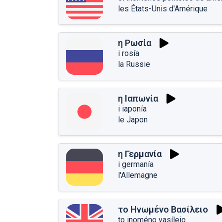
les États-Unis d'Amérique
η Ρωσία
i rosía
la Russie
η Ιαπωνία
i iaponía
le Japon
η Γερμανία
i germanía
l'Allemagne
το Ηνωμένο Βασίλειο
to inoméno vasíleio