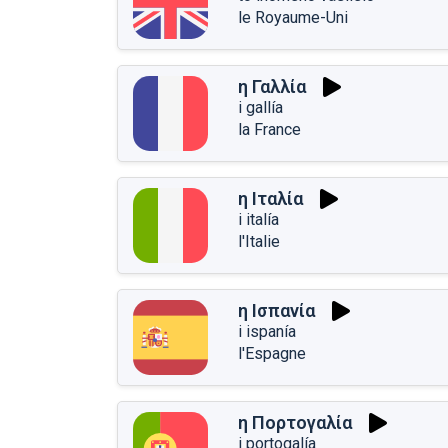
le Royaume-Uni
η Γαλλία
i gallía
la France
η Ιταλία
i italía
l'Italie
η Ισπανία
i ispanía
l'Espagne
η Πορτογαλία
i portogalía