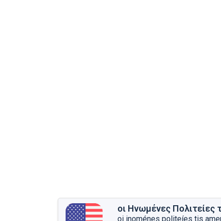
οι Ηνωμένες Πολιτείες 
oi inoménes politeíes tis amer