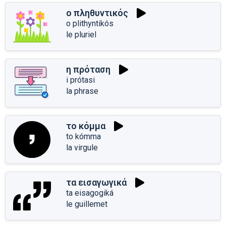
ο πληθυντικός
o plithyntikós
le pluriel
η πρόταση
i prótasi
la phrase
το κόμμα
to kómma
la virgule
τα εισαγωγικά
ta eisagogiká
le guillemet