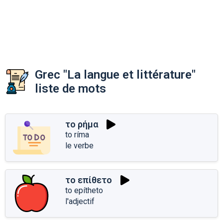
Grec "La langue et littérature"
liste de mots
το ρήμα
to ríma
le verbe
το επίθετο
to epítheto
l'adjectif