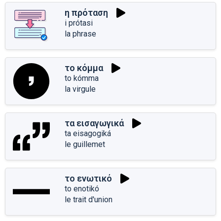
η πρόταση
i prótasi
la phrase
το κόμμα
to kómma
la virgule
τα εισαγωγικά
ta eisagogiká
le guillemet
το ενωτικό
to enotikó
le trait d'union