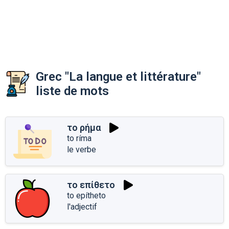
Grec "La langue et littérature"
liste de mots
το ρήμα
to ríma
le verbe
το επίθετο
to epítheto
l'adjectif