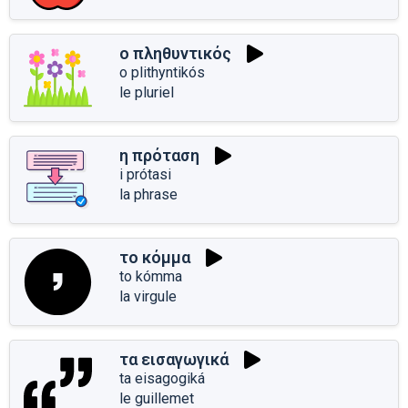
ο πληθυντικός
o plithyntikós
le pluriel
η πρόταση
i prótasi
la phrase
το κόμμα
to kómma
la virgule
τα εισαγωγικά
ta eisagogiká
le guillemet