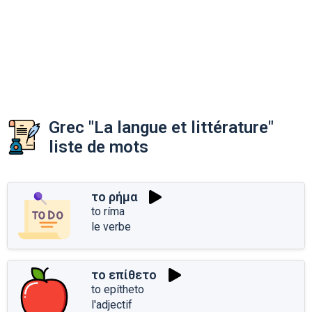
Grec "La langue et littérature"
liste de mots
το ρήμα
to ríma
le verbe
το επίθετο
to epítheto
l'adjectif