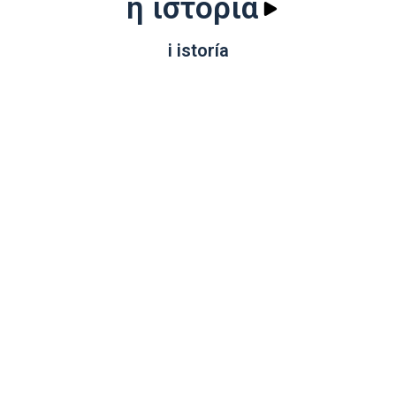
η ιστορία
i istoría