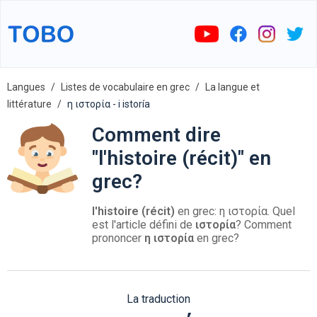
Langues
Listes de vocabulaire en grec
La langue et
littérature
η ιστορία - i istoría
Comment dire
"l'histoire (récit)" en
grec?
l'histoire (récit)
en grec: η ιστορία. Quel
est l'article défini de
ιστορία
? Comment
prononcer
η ιστορία
en grec?
La traduction