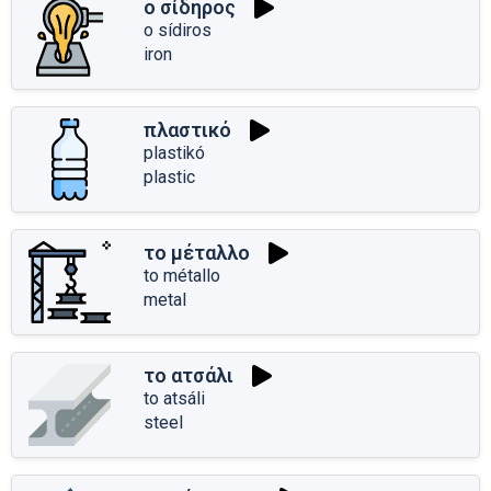
ο σίδηρος
o sídiros
iron
πλαστικό
plastikó
plastic
το μέταλλο
to métallo
metal
το ατσάλι
to atsáli
steel