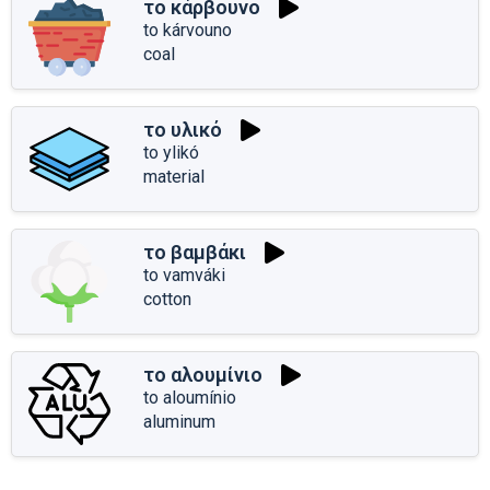
το κάρβουνο
to kárvouno
coal
το υλικό
to ylikó
material
το βαμβάκι
to vamváki
cotton
το αλουμίνιο
to aloumínio
aluminum