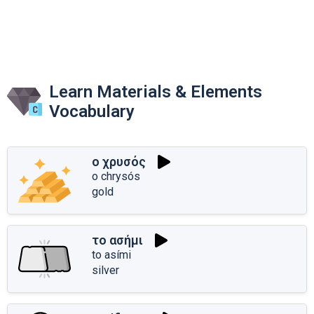
Learn Materials & Elements
Vocabulary
ο χρυσός
o chrysós
gold
το ασήμι
to asími
silver