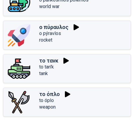
world war
ο πύραυλος
o pýravlos
rocket
το τανκ
to tan'k
tank
το όπλο
to óplo
weapon