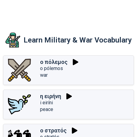
Learn Military & War Vocabulary
ο πόλεμος
o pólemos
war
η ειρήνη
i eiríni
peace
ο στρατός
o stratós