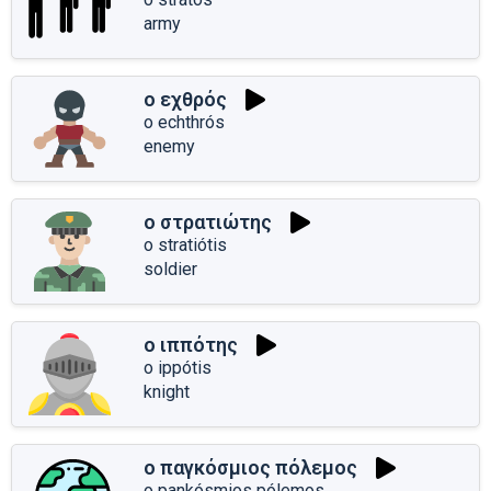
army
ο εχθρός
o echthrós
enemy
ο στρατιώτης
o stratiótis
soldier
ο ιππότης
o ippótis
knight
ο παγκόσμιος πόλεμος
o pankósmios pólemos