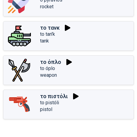
rocket
το τανκ
to tan'k
tank
το όπλο
to óplo
weapon
το πιστόλι
to pistóli
pistol