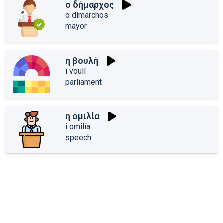
ο δήμαρχος
o dímarchos
mayor
η βουλή
i voulí
parliament
η ομιλία
i omilía
speech