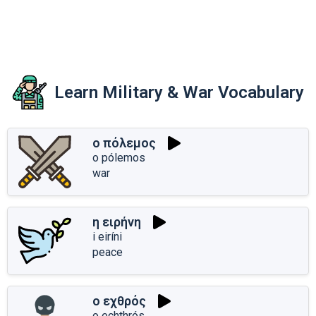
Learn Military & War Vocabulary
ο πόλεμος
o pólemos
war
η ειρήνη
i eiríni
peace
ο εχθρός
o echthrós