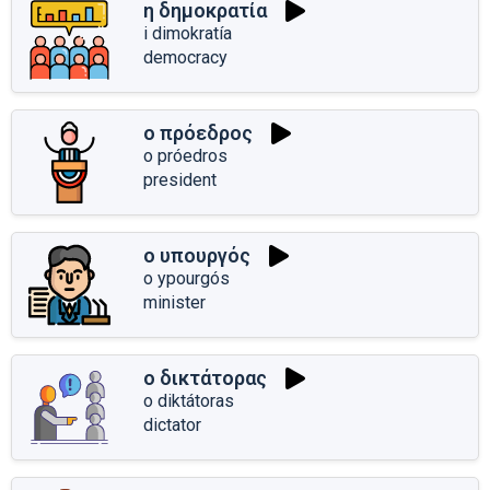
η δημοκρατία
i dimokratía
democracy
ο πρόεδρος
o próedros
president
ο υπουργός
o ypourgós
minister
ο δικτάτορας
o diktátoras
dictator