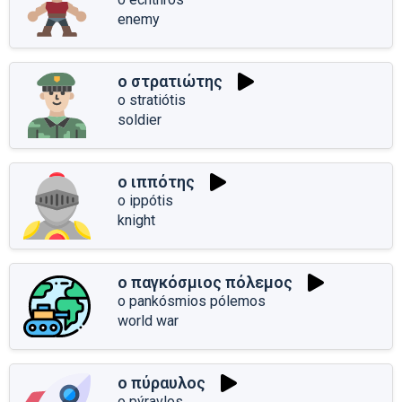
enemy
ο στρατιώτης
o stratiótis
soldier
ο ιππότης
o ippótis
knight
ο παγκόσμιος πόλεμος
o pankósmios pólemos
world war
ο πύραυλος
o pýravlos