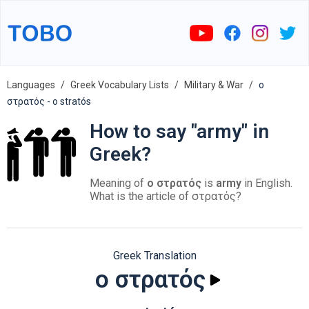
Languages
Greek Vocabulary Lists
Military & War
ο
στρατός - o stratós
How to say "army" in
Greek?
Meaning of
ο στρατός
is
army
in English.
What is the article of στρατός?
Greek Translation
ο στρατός