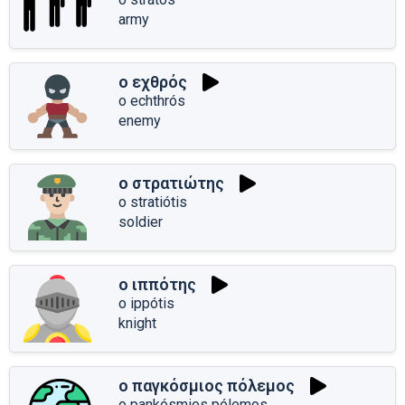
army
ο εχθρός
o echthrós
enemy
ο στρατιώτης
o stratiótis
soldier
ο ιππότης
o ippótis
knight
ο παγκόσμιος πόλεμος
o pankósmios pólemos