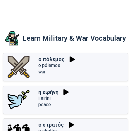
Learn Military & War Vocabulary
ο πόλεμος
o pólemos
war
η ειρήνη
i eiríni
peace
ο στρατός
o stratós