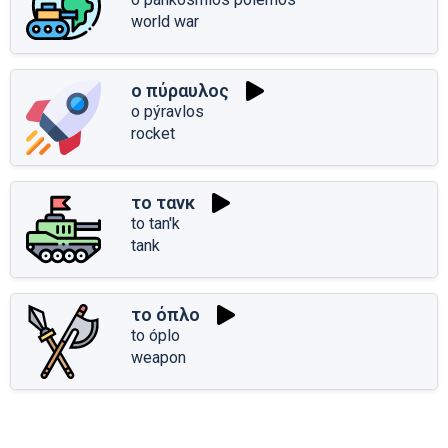
world war
ο πύραυλος
o pýravlos
rocket
το τανκ
to tan'k
tank
το όπλο
to óplo
weapon