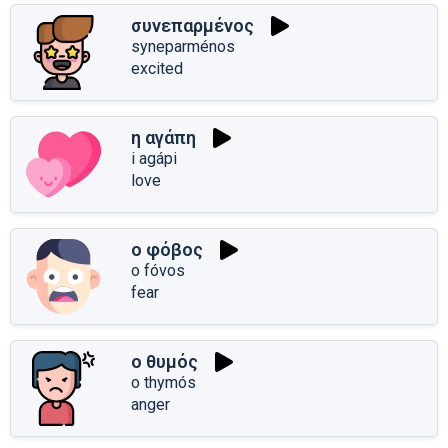
συνεπαρμένος
syneparménos
excited
η αγάπη
i agápi
love
ο φόβος
o fóvos
fear
ο θυμός
o thymós
anger