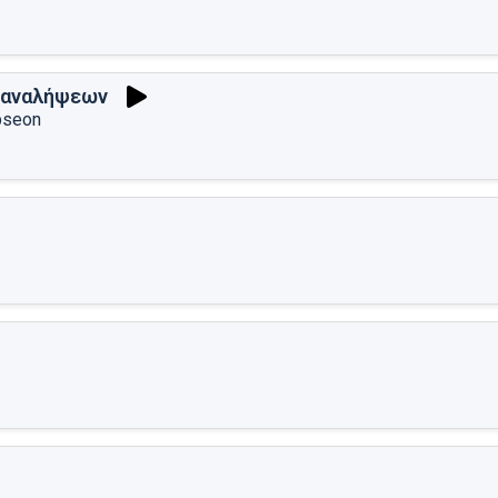
 αναλήψεων
pseon