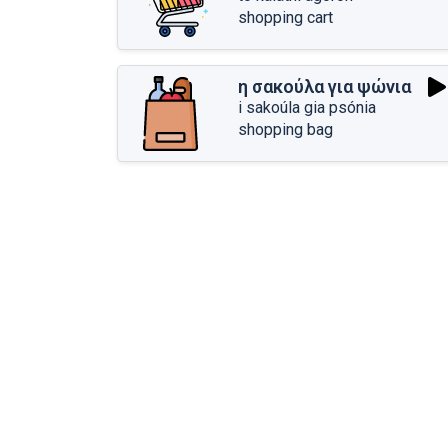
shopping cart
η σακούλα για ψώνια
i sakoúla gia psónia
shopping bag