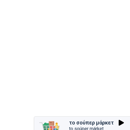
το σούπερ μάρκετ
to soúper márket