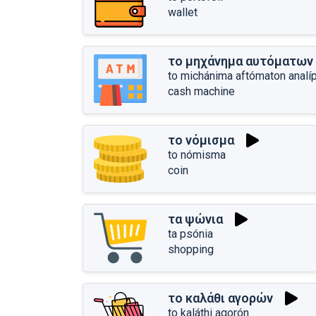
wallet
το μηχάνημα αυτόματων
to michánima aftómaton analí
cash machine
το νόμισμα
to nómisma
coin
τα ψώνια
ta psónia
shopping
το καλάθι αγορών
to kaláthi agorón