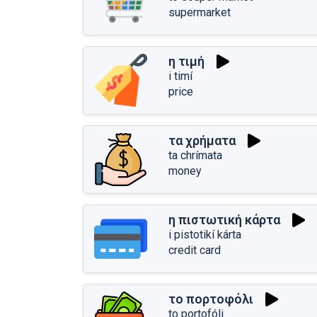
supermarket
η τιμή
i timí
price
τα χρήματα
ta chrímata
money
η πιστωτική κάρτα
i pistotikí kárta
credit card
το πορτοφόλι
to portofóli