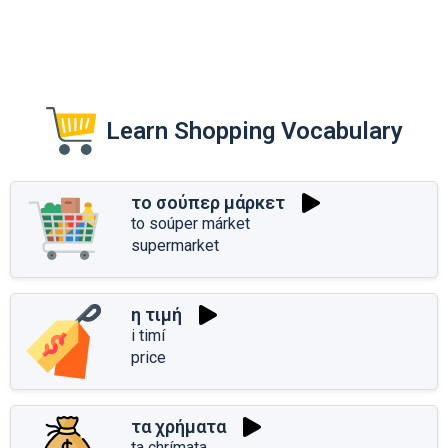
Learn Shopping Vocabulary
το σούπερ μάρκετ
to soúper márket
supermarket
η τιμή
i timí
price
τα χρήματα
ta chrímata