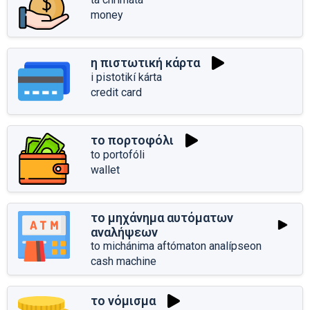
money
η πιστωτική κάρτα
i pistotikí kárta
credit card
το πορτοφόλι
to portofóli
wallet
το μηχάνημα αυτόματων
αναλήψεων
to michánima aftómaton analípseon
cash machine
το νόμισμα