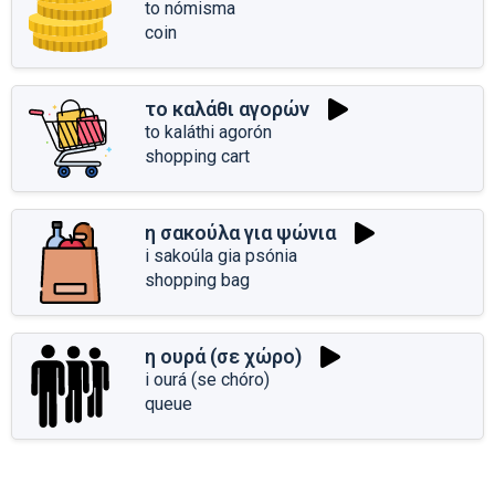
to nómisma
coin
το καλάθι αγορών
to kaláthi agorón
shopping cart
η σακούλα για ψώνια
i sakoúla gia psónia
shopping bag
η ουρά (σε χώρο)
i ourá (se chóro)
queue