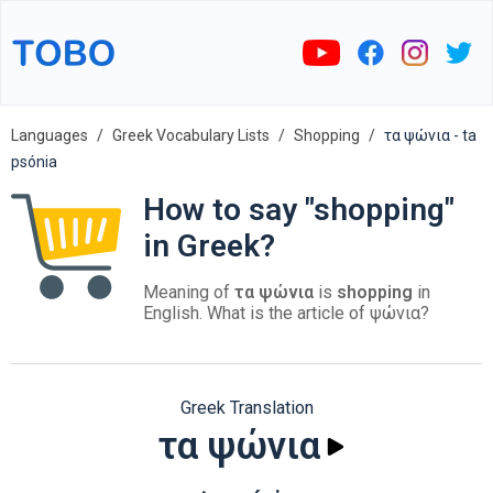
Languages
Greek Vocabulary Lists
Shopping
τα ψώνια - ta
psónia
How to say "shopping"
in Greek?
Meaning of
τα ψώνια
is
shopping
in
English. What is the article of ψώνια?
Greek Translation
τα ψώνια