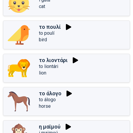
cat
το πουλί
to poulí
bird
το λιοντάρι
to liontári
lion
το άλογο
to álogo
horse
η μαϊμού
i maïmoú