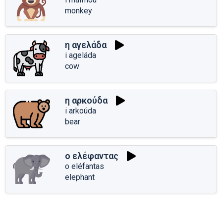
monkey
η αγελάδα
i ageláda
cow
η αρκούδα
i arkoúda
bear
ο ελέφαντας
o eléfantas
elephant