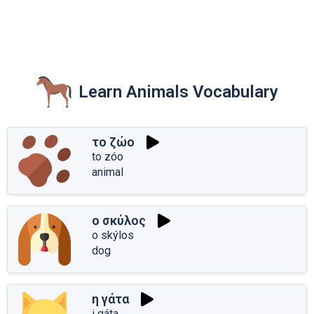
Learn Animals Vocabulary
το ζώο
to zóo
animal
ο σκύλος
o skýlos
dog
η γάτα
i gáta