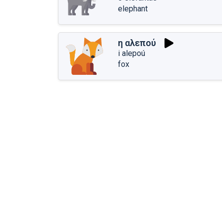
elephant
η αλεπού
i alepoú
fox