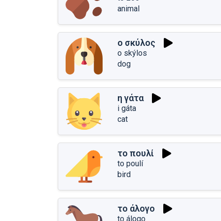
animal
ο σκύλος
o skýlos
dog
η γάτα
i gáta
cat
το πουλί
to poulí
bird
το άλογο
to álogo