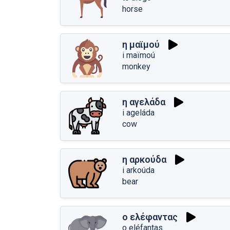
horse
η μαϊμού
i maïmoú
monkey
η αγελάδα
i ageláda
cow
η αρκούδα
i arkoúda
bear
ο ελέφαντας
o eléfantas