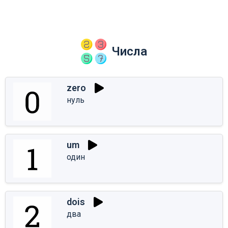
Числа
zero
нуль
um
один
dois
два