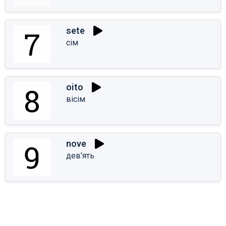
sete
сім
oito
вісім
nove
дев'ять