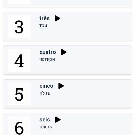
três
три
quatro
чотири
cinco
п'ять
seis
шість