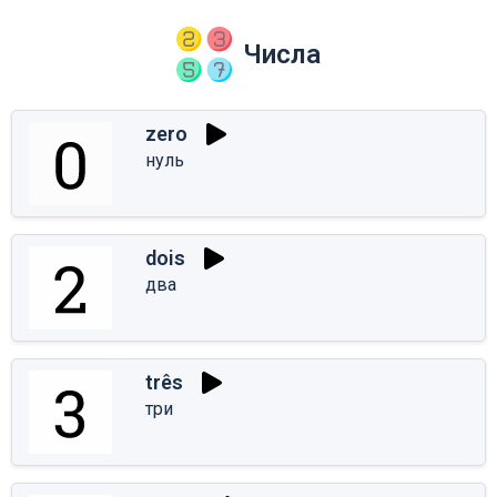
Числа
zero
нуль
dois
два
três
три