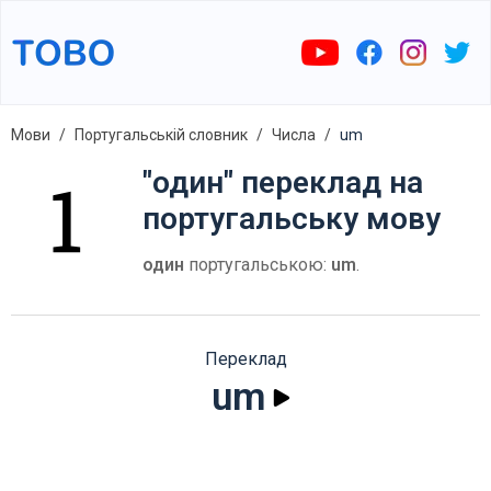
Мови
Португальській словник
Числа
um
"один" переклад на
португальську мову
один
португальською:
um
.
Переклад
um