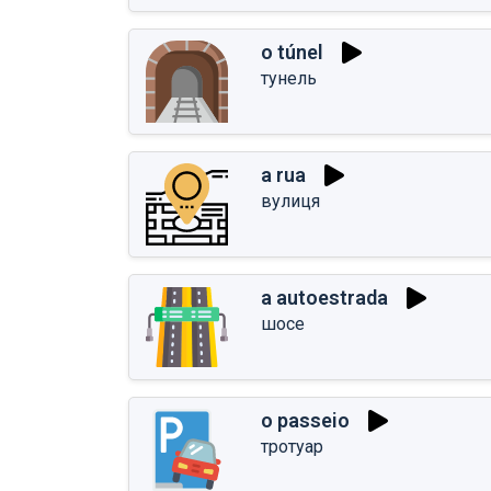
o túnel
тунель
a rua
вулиця
a autoestrada
шосе
o passeio
тротуар