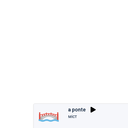
a ponte
міст