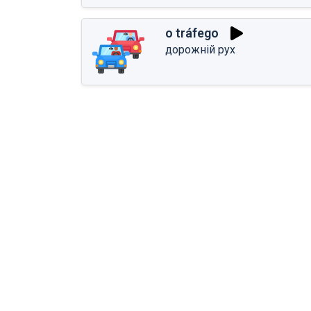
o tráfego
дорожній рух