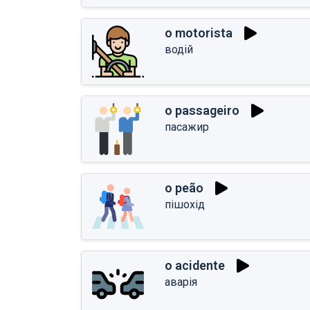
o motorista
водій
o passageiro
пасажир
o peão
пішохід
o acidente
аварія