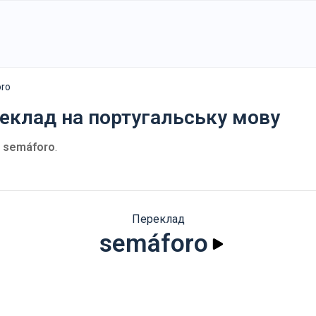
ro
реклад на португальську мову
:
semáforo
.
Переклад
semáforo