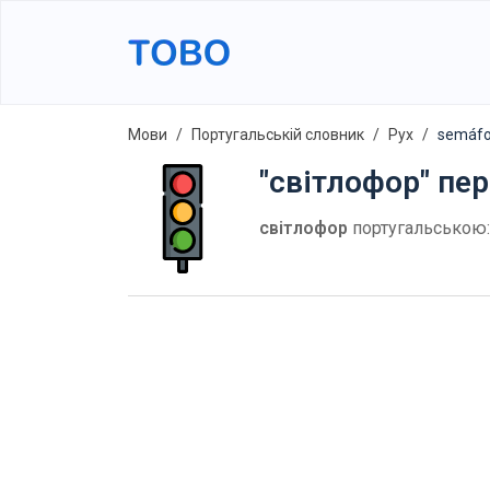
Мови
Португальській словник
Рух
semáfo
"світлофор" пе
світлофор
португальською