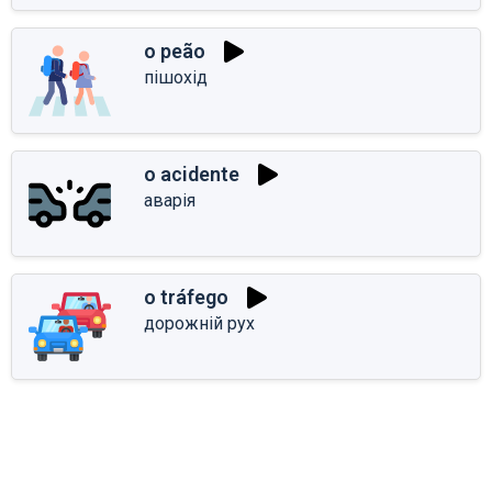
o peão
пішохід
o acidente
аварія
o tráfego
дорожній рух