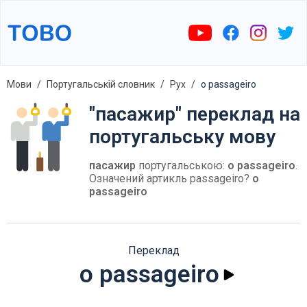
Мови
Португальській словник
Рух
o passageiro
"пасажир" переклад на
португальську мову
пасажир
португальською:
o passageiro
.
Означений артикль passageiro?
o
passageiro
Переклад
o passageiro