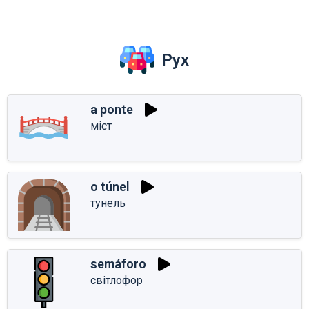
Рух
a ponte
міст
o túnel
тунель
semáforo
світлофор