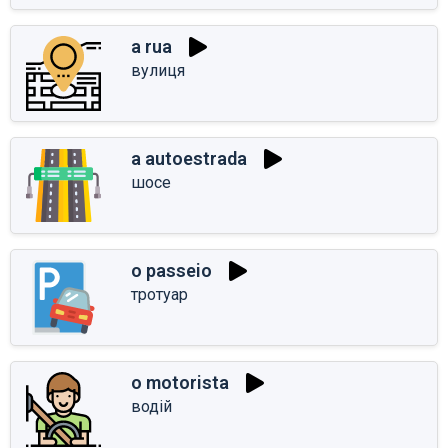
a rua
вулиця
a autoestrada
шосе
o passeio
тротуар
o motorista
водій