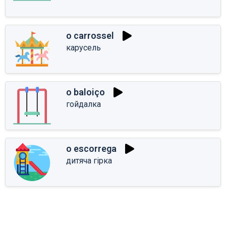
o carrossel
карусель
o baloiço
гойдалка
o escorrega
дитяча гірка