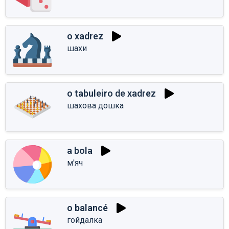
o xadrez
шахи
o tabuleiro de xadrez
шахова дошка
a bola
м'яч
o balancé
гойдалка