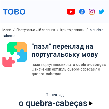
Мови
Португальській словник
Ігри та розваги
o quebra-
cabeças
"пазл" переклад на
португальську мову
пазл
португальською:
o quebra-cabeças
.
Означений артикль quebra-cabeças?
o
quebra-cabeças
Переклад
o quebra-cabeças