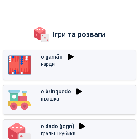
Ігри та розваги
o gamão
нарди
o brinquedo
іграшка
o dado (jogo)
гральні кубики