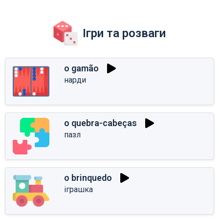
Ігри та розваги
o gamão
нарди
o quebra-cabeças
пазл
o brinquedo
іграшка