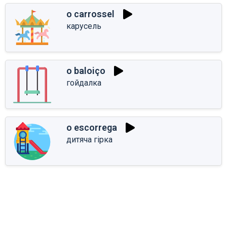
o carrossel
карусель
o baloiço
гойдалка
o escorrega
дитяча гірка