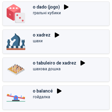
o dado (jogo)
гральні кубики
o xadrez
шахи
o tabuleiro de xadrez
шахова дошка
o balancé
гойдалка