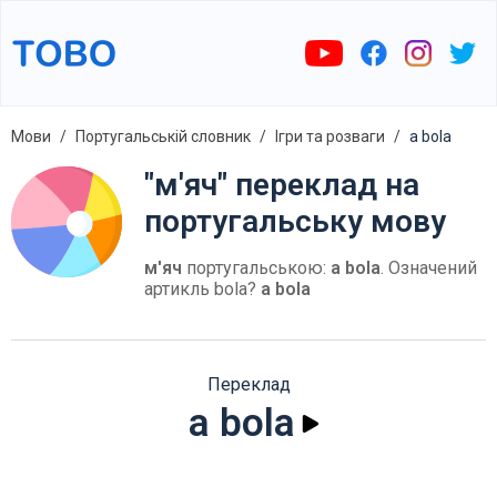
Мови
Португальській словник
Ігри та розваги
a bola
"м'яч" переклад на
португальську мову
м'яч
португальською:
a bola
. Означений
артикль bola?
a bola
Переклад
a bola