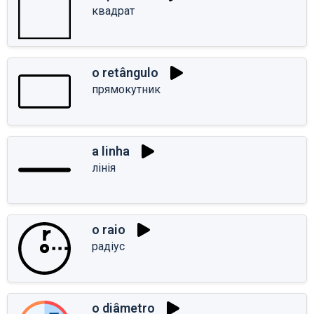
квадрат
o retângulo
прямокутник
a linha
лінія
o raio
радіус
o diâmetro