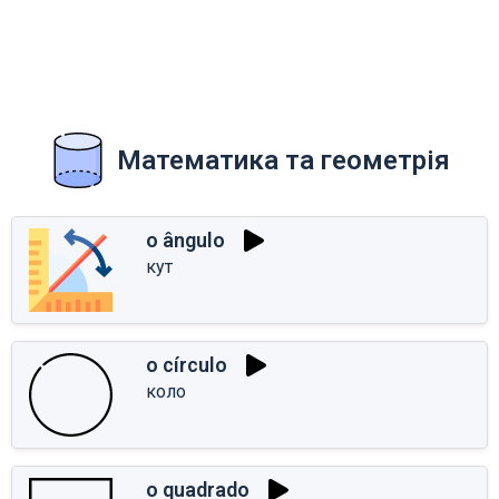
Математика та геометрія
o ângulo
кут
o círculo
коло
o quadrado