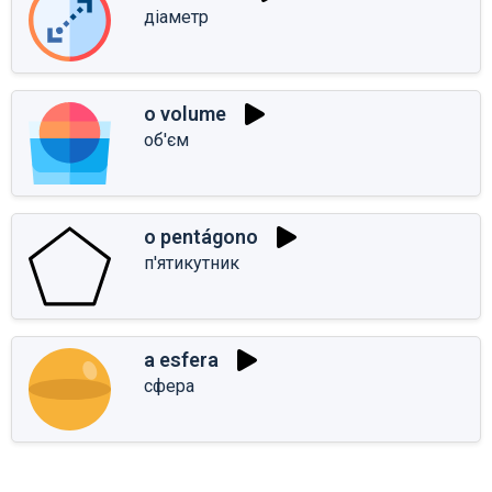
діаметр
o volume
об'єм
o pentágono
п'ятикутник
a esfera
сфера