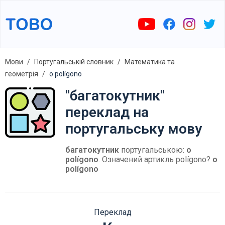
Мови
Португальській словник
Математика та
геометрія
o polígono
"багатокутник"
переклад на
португальську мову
багатокутник
португальською:
o
polígono
. Означений артикль polígono?
o
polígono
Переклад