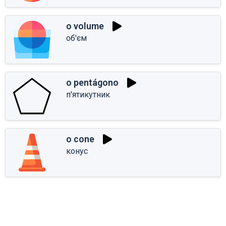
o volume
об'єм
o pentágono
п'ятикутник
o cone
конус