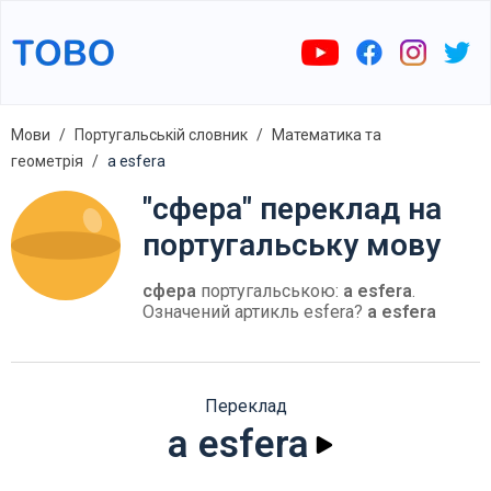
Мови
Португальській словник
Математика та
геометрія
a esfera
"сфера" переклад на
португальську мову
сфера
португальською:
a esfera
.
Означений артикль esfera?
a esfera
Переклад
a esfera