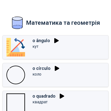
Математика та геометрія
o ângulo
кут
o círculo
коло
o quadrado
квадрат