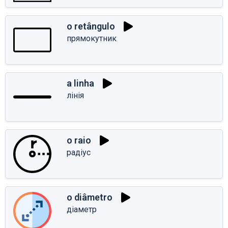
o retângulo
прямокутник
a linha
лінія
o raio
радіус
o diâmetro
діаметр