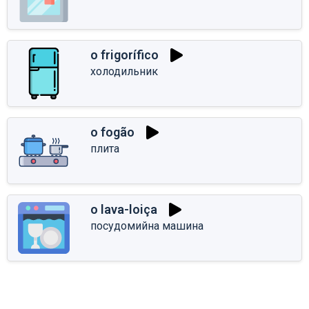
o frigorífico
холодильник
o fogão
плита
o lava-loiça
посудомийна машина