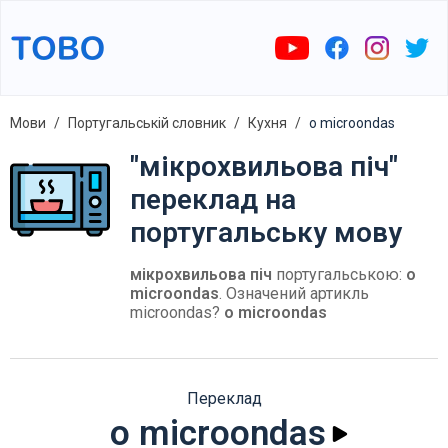
Мови
Португальській словник
Кухня
o microondas
"мікрохвильова піч"
переклад на
португальську мову
мікрохвильова піч
португальською:
o
microondas
. Означений артикль
microondas?
o microondas
Переклад
o microondas