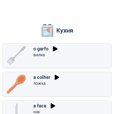
Кухня
o garfo
вилка
a colher
ложка
a faca
ніж