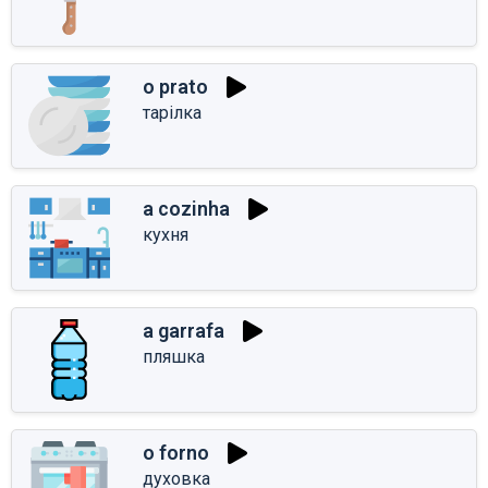
o prato
тарілка
a cozinha
кухня
a garrafa
пляшка
o forno
духовка