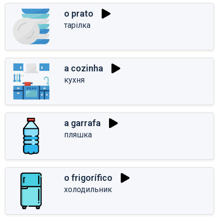
o prato
тарілка
a cozinha
кухня
a garrafa
пляшка
o frigorífico
холодильник