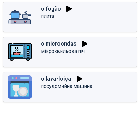
o fogão
плита
o microondas
мікрохвильова піч
o lava-loiça
посудомийна машина