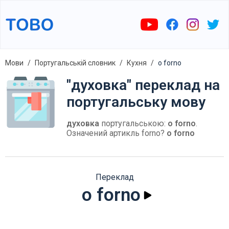
Мови
Португальській словник
Кухня
o forno
"духовка" переклад на
португальську мову
духовка
португальською:
o forno
.
Означений артикль forno?
o forno
Переклад
o forno