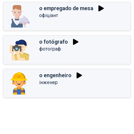
o empregado de mesa
офіціант
o fotógrafo
фотограф
o engenheiro
інженер