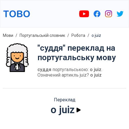
Мови
Португальській словник
Робота
o juiz
"суддя" переклад на
португальську мову
суддя
португальською:
o juiz
.
Означений артикль juiz?
o juiz
Переклад
o juiz