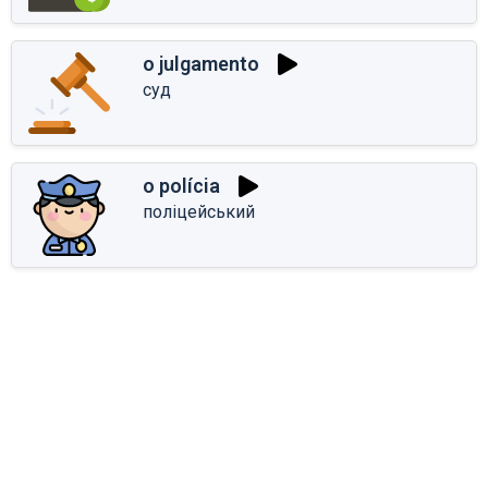
o julgamento
суд
o polícia
поліцейський