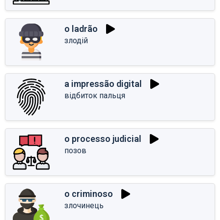
o ladrão
злодій
a impressão digital
відбиток пальця
o processo judicial
позов
o criminoso
злочинець