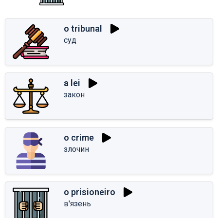
o tribunal
суд
a lei
закон
o crime
злочин
o prisioneiro
в'язень