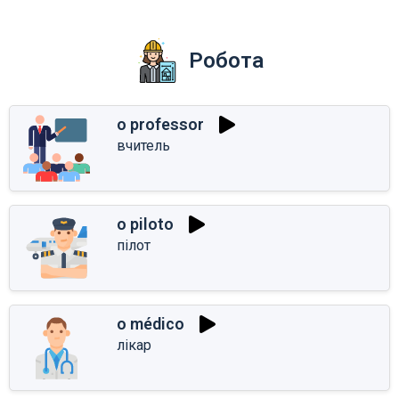
Робота
o professor
вчитель
o piloto
пілот
o médico
лікар