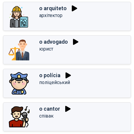
o arquiteto
архітектор
o advogado
юрист
o polícia
поліцейський
o cantor
співак