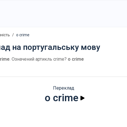
нність
o crime
лад на португальську мову
crime
. Означений артикль crime?
o crime
Переклад
o crime