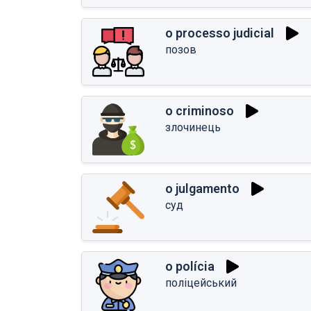
o processo judicial
позов
o criminoso
злочинець
o julgamento
суд
o polícia
поліцейський