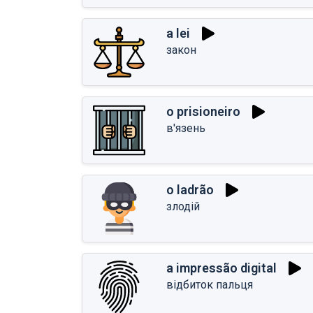
a lei
закон
o prisioneiro
в'язень
o ladrão
злодій
a impressão digital
відбиток пальця