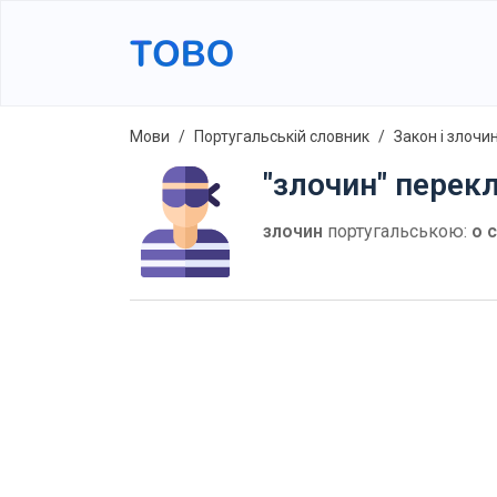
Мови
Португальській словник
Закон і злочи
"злочин" перек
злочин
португальською:
o 