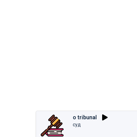
o tribunal
суд