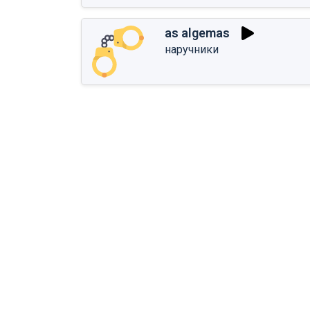
as algemas
наручники