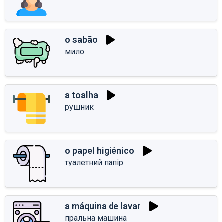
o sabão
мило
a toalha
рушник
o papel higiénico
туалетний папір
a máquina de lavar
пральна машина