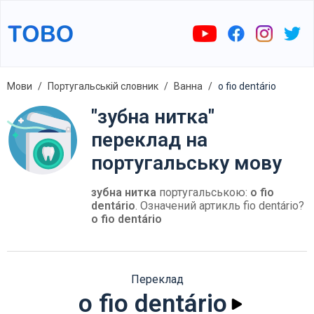
Мови
Португальській словник
Ванна
o fio dentário
"зубна нитка"
переклад на
португальську мову
зубна нитка
португальською:
o fio
dentário
. Означений артикль fio dentário?
o fio dentário
Переклад
o fio dentário