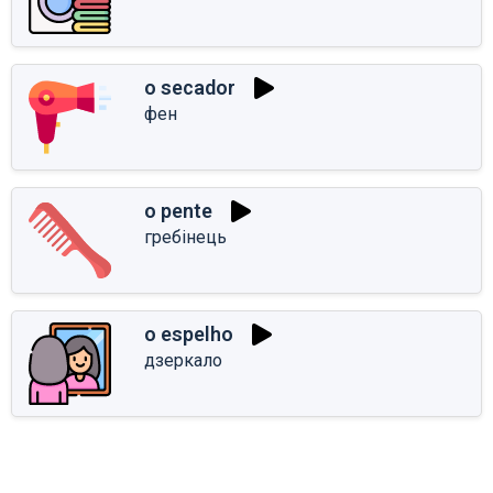
o secador
фен
o pente
гребінець
o espelho
дзеркало