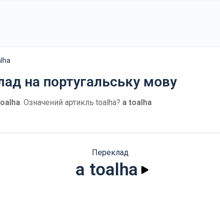
alha
лад на португальську мову
toalha
. Означений артикль toalha?
a toalha
Переклад
a toalha