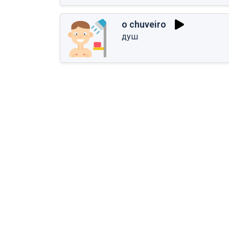
o chuveiro
душ