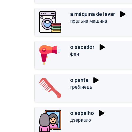
a máquina de lavar
пральна машина
o secador
фен
o pente
гребінець
o espelho
дзеркало