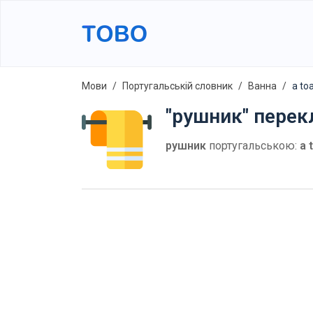
Мови
Португальській словник
Ванна
a to
"рушник" перек
рушник
португальською:
a 