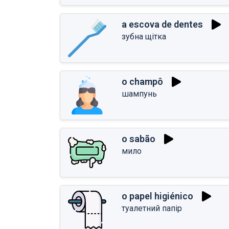
a escova de dentes
зубна щітка
o champô
шампунь
o sabão
мило
o papel higiénico
туалетний папір