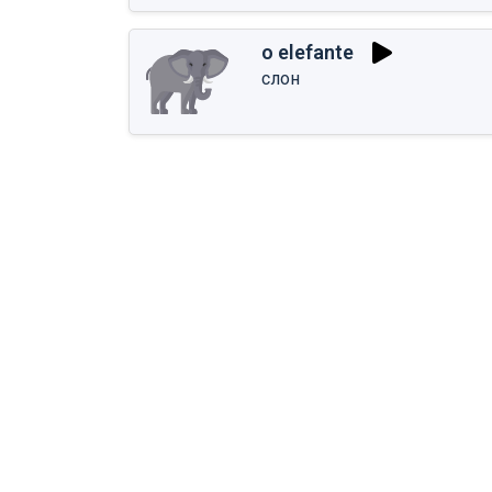
o elefante
слон