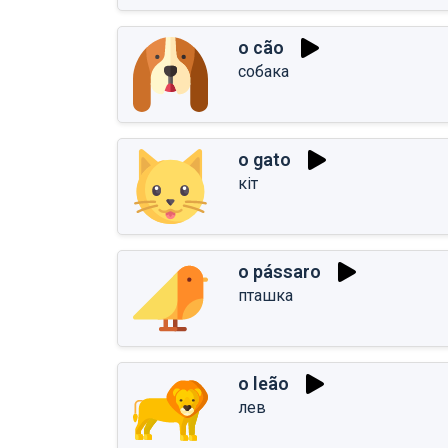
o cão
собака
o gato
кіт
o pássaro
пташка
o leão
лев