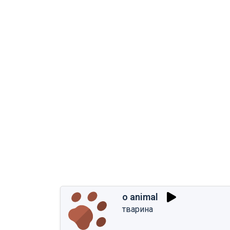
o animal
тварина