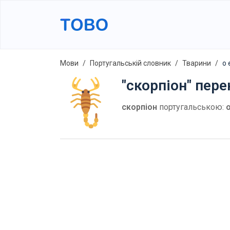
Мови
Португальській словник
Тварини
o 
"скорпіон" пер
скорпіон
португальською: