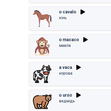
o cavalo
кінь
o macaco
мавпа
a vaca
корова
o urso
ведмідь