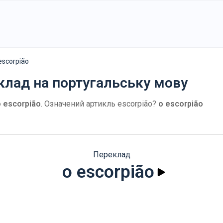
escorpião
еклад на португальську мову
o escorpião
. Означений артикль escorpião?
o escorpião
Переклад
o escorpião