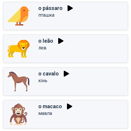
o pássaro
пташка
o leão
лев
o cavalo
кінь
o macaco
мавпа