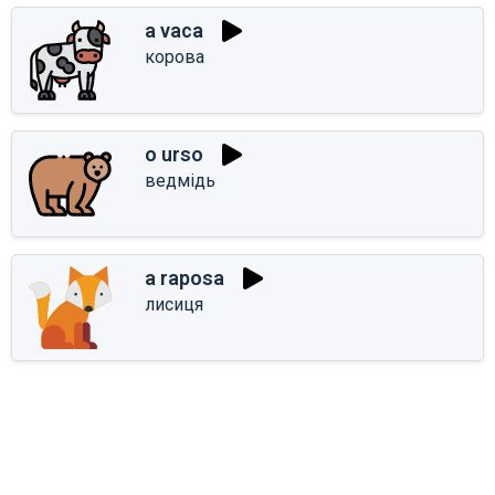
a vaca
корова
o urso
ведмідь
a raposa
лисиця