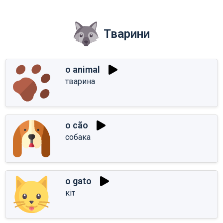
Тварини
o animal
тварина
o cão
собака
o gato
кіт