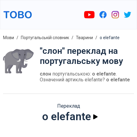
Мови
Португальській словник
Тварини
o elefante
"слон" переклад на
португальську мову
слон
португальською:
o elefante
.
Означений артикль elefante?
o elefante
Переклад
o elefante