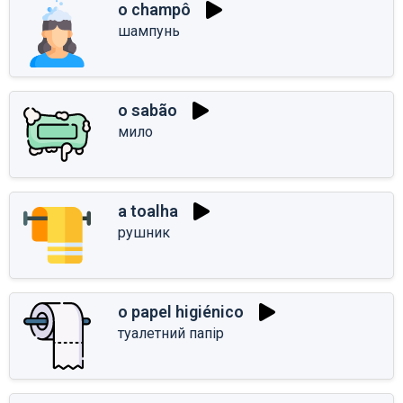
o champô
шампунь
o sabão
мило
a toalha
рушник
o papel higiénico
туалетний папір