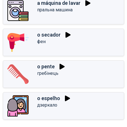
a máquina de lavar
пральна машина
o secador
фен
o pente
гребінець
o espelho
дзеркало