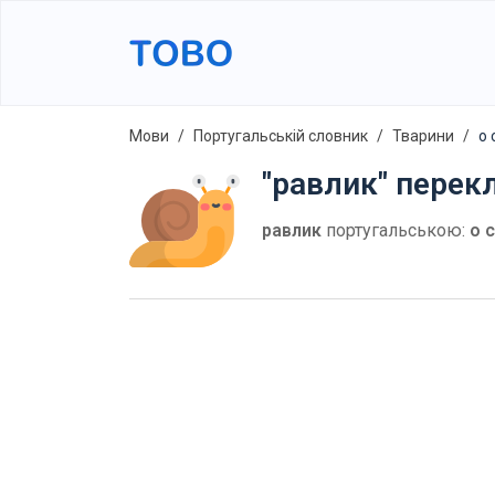
Мови
Португальській словник
Тварини
o 
"равлик" перек
равлик
португальською:
o 