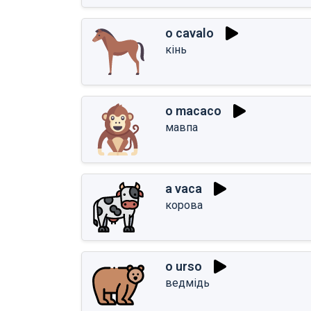
o cavalo
кінь
o macaco
мавпа
a vaca
корова
o urso
ведмідь