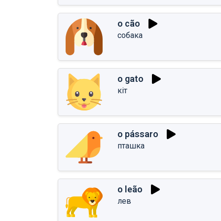
o cão
собака
o gato
кіт
o pássaro
пташка
o leão
лев