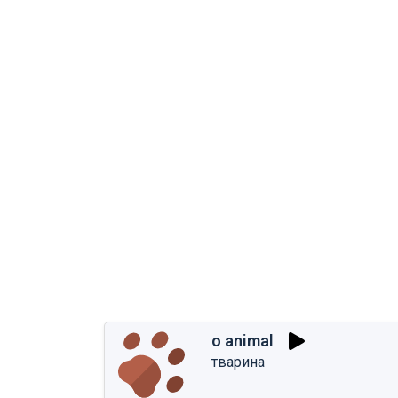
o animal
тварина