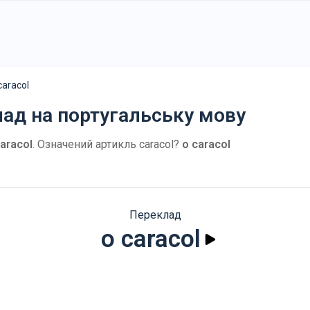
caracol
лад на португальську мову
caracol
. Означений артикль caracol?
o caracol
Переклад
o caracol