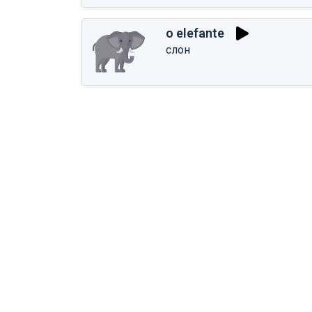
o elefante
слон