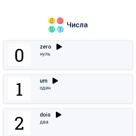
Числа
zero
нуль
um
один
dois
два