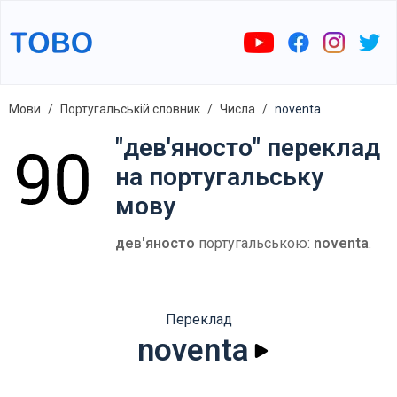
Мови
Португальській словник
Числа
noventa
"дев'яносто" переклад
на португальську
мову
дев'яносто
португальською:
noventa
.
Переклад
noventa