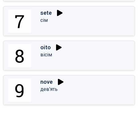
sete
сім
oito
вісім
nove
дев'ять