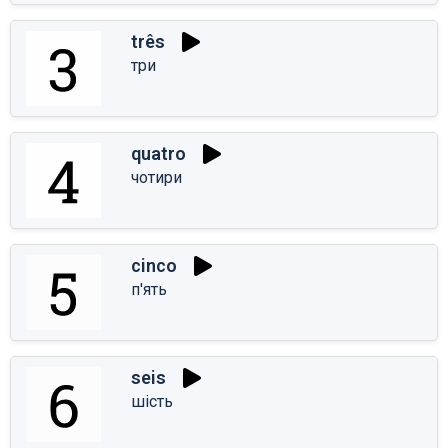
três
три
quatro
чотири
cinco
п'ять
seis
шість