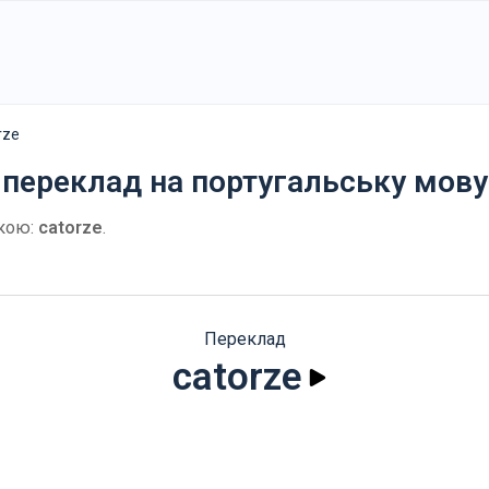
rze
 переклад на португальську мову
кою:
catorze
.
Переклад
catorze