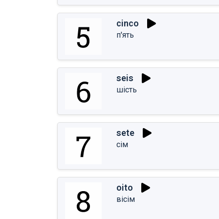
cinco
п'ять
seis
шість
sete
сім
oito
вісім