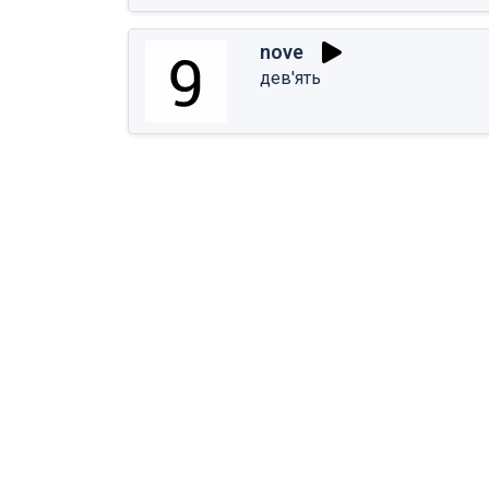
nove
дев'ять