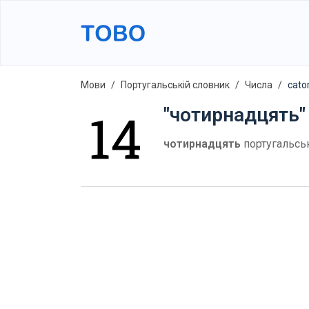
Мови
Португальській словник
Числа
cato
"чотирнадцять"
чотирнадцять
португальсь