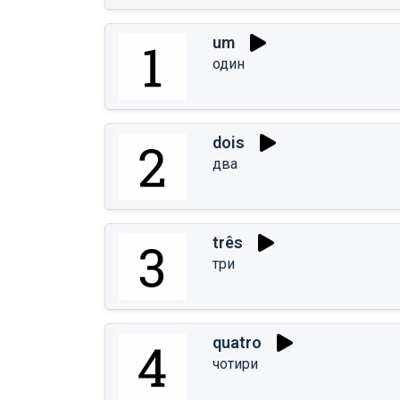
um
один
dois
два
três
три
quatro
чотири