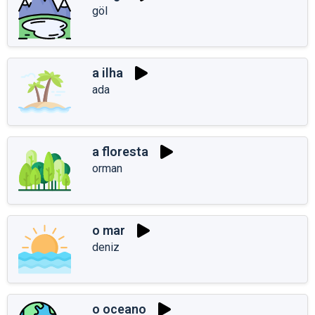
göl
a ilha
ada
a floresta
orman
o mar
deniz
o oceano