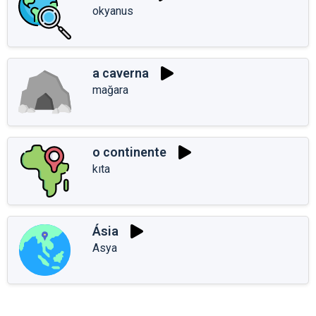
okyanus
a caverna
mağara
o continente
kıta
Ásia
Asya