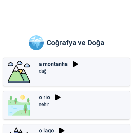
Coğrafya ve Doğa
a montanha
dağ
o rio
nehir
o lago