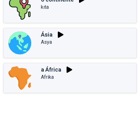
kıta
Ásia
Asya
a África
Afrika