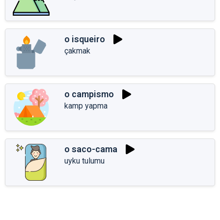
o isqueiro
çakmak
o campismo
kamp yapma
o saco-cama
uyku tulumu