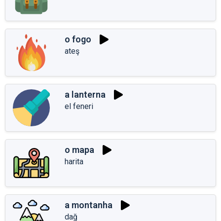
o fogo
ateş
a lanterna
el feneri
o mapa
harita
a montanha
dağ