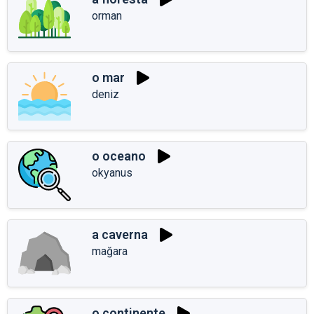
orman
o mar
deniz
o oceano
okyanus
a caverna
mağara
o continente