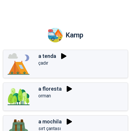
Kamp
a tenda
çadır
a floresta
orman
a mochila
sırt çantası