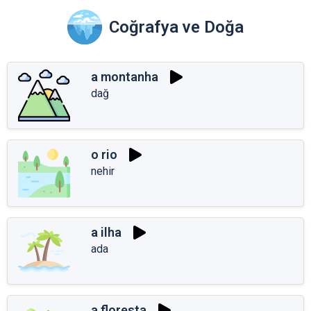
Coğrafya ve Doğa
a montanha
dağ
o rio
nehir
a ilha
ada
a floresta