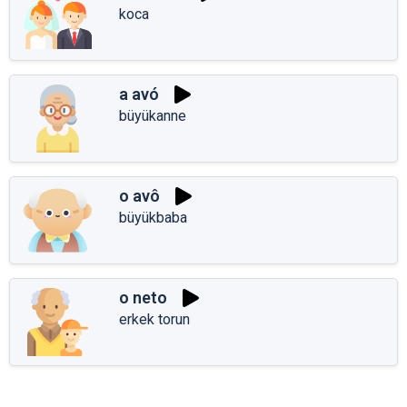
koca
a avó
büyükanne
o avô
büyükbaba
o neto
erkek torun