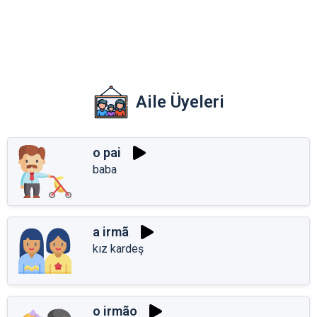
Aile Üyeleri
o pai
baba
a irmã
kız kardeş
o irmão