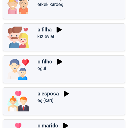
erkek kardeş
a filha
kız evlat
o filho
oğul
a esposa
eş (karı)
o marido