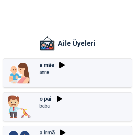
Aile Üyeleri
a mãe
anne
o pai
baba
a irmã