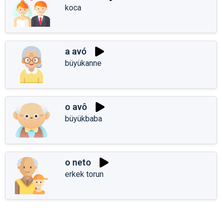
koca
a avó
büyükanne
o avô
büyükbaba
o neto
erkek torun