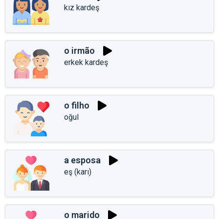
kız kardeş
o irmão
erkek kardeş
o filho
oğul
a esposa
eş (karı)
o marido