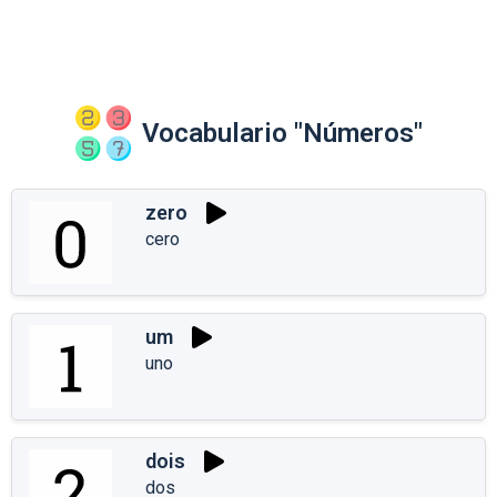
Vocabulario "Números"
zero
cero
um
uno
dois
dos