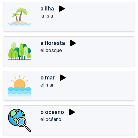
a ilha
la isla
a floresta
el bosque
o mar
el mar
o oceano
el océano