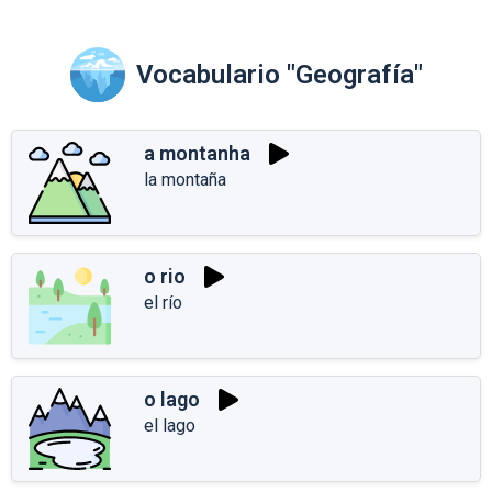
Vocabulario "Geografía"
a montanha
la montaña
o rio
el río
o lago
el lago