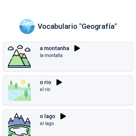
Vocabulario "Geografía"
a montanha
la montaña
o rio
el río
o lago
el lago