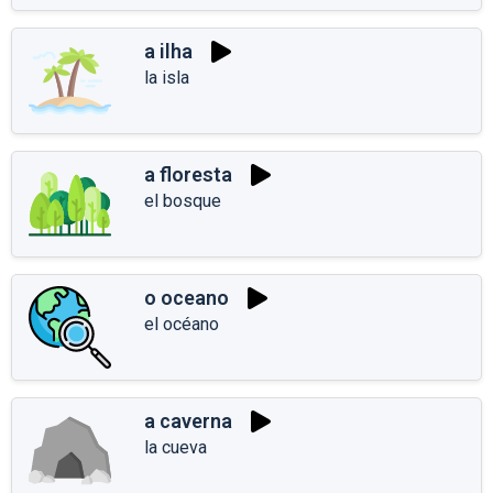
a ilha
la isla
a floresta
el bosque
o oceano
el océano
a caverna
la cueva