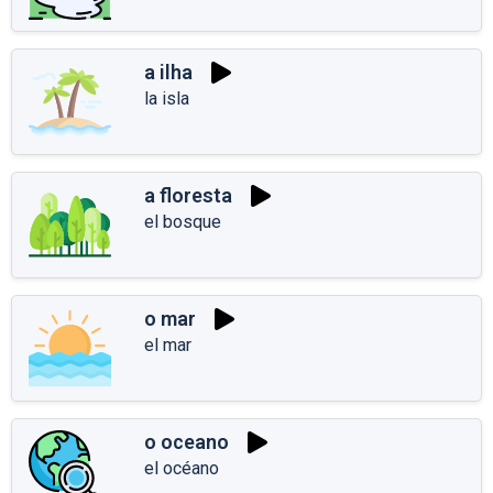
a ilha
la isla
a floresta
el bosque
o mar
el mar
o oceano
el océano