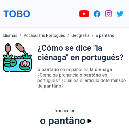
Idiomas
Vocabulario Portugués
Geografía
o pantâno
¿Cómo se dice "la
ciénaga" en portugués?
o pantâno
en español es
la ciénaga
.
¿Cómo se pronuncia
o pantâno
en
portugués? ¿Cuál es el artículo determinado
de
pantâno
?
Traducción
o pantâno