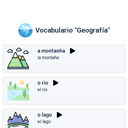
Vocabulario "Geografía"
a montanha
la montaña
o rio
el río
o lago
el lago