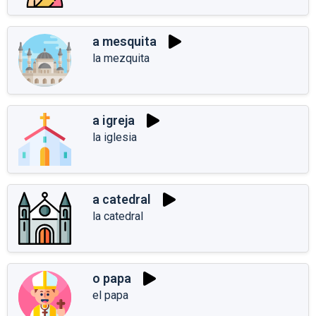
a mesquita
la mezquita
a igreja
la iglesia
a catedral
la catedral
o papa
el papa