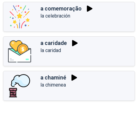
a comemoração
la celebración
a caridade
la caridad
a chaminé
la chimenea