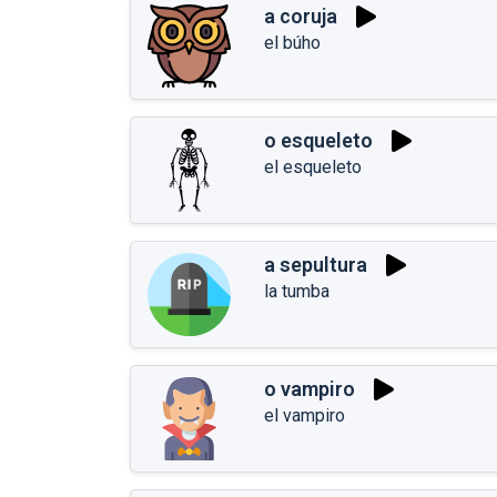
a coruja
el búho
o esqueleto
el esqueleto
a sepultura
la tumba
o vampiro
el vampiro