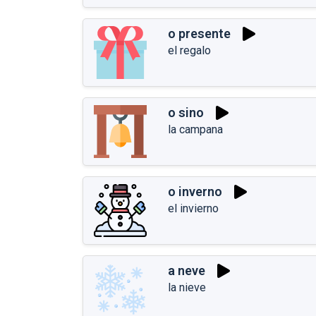
o presente
el regalo
o sino
la campana
o inverno
el invierno
a neve
la nieve