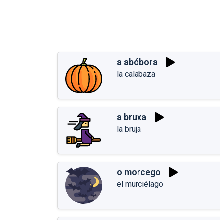
a abóbora
la calabaza
a bruxa
la bruja
o morcego
el murciélago