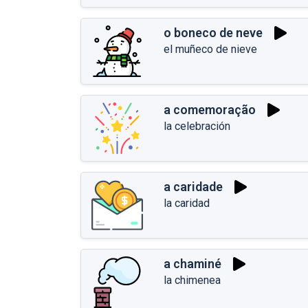
o boneco de neve
el muñeco de nieve
a comemoração
la celebración
a caridade
la caridad
a chaminé
la chimenea