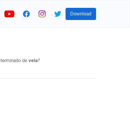
Download
determinado de
vela
?