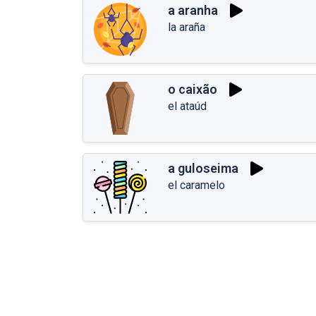
a aranha
la araña
o caixão
el ataúd
a guloseima
el caramelo