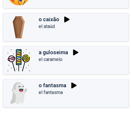
o caixão
el ataúd
a guloseima
el caramelo
o fantasma
el fantasma