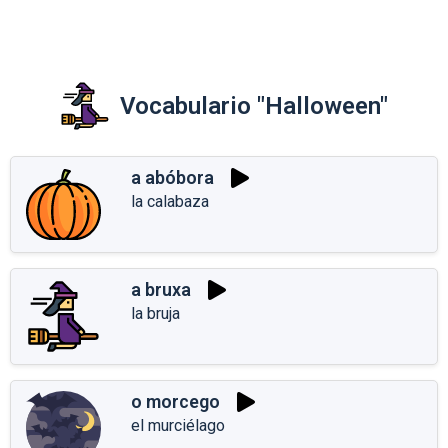
Vocabulario "Halloween"
a abóbora
la calabaza
a bruxa
la bruja
o morcego
el murciélago