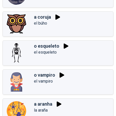
a coruja
el búho
o esqueleto
el esqueleto
o vampiro
el vampiro
a aranha
la araña