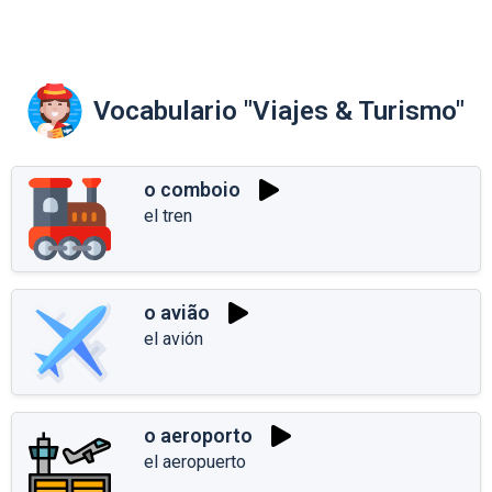
Vocabulario "Viajes & Turismo"
o comboio
el tren
o avião
el avión
o aeroporto
el aeropuerto