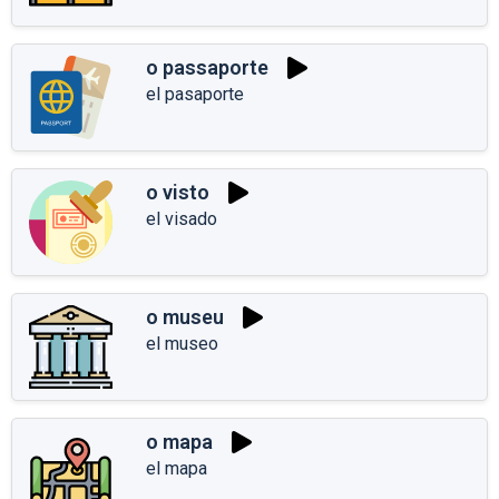
o passaporte
el pasaporte
o visto
el visado
o museu
el museo
o mapa
el mapa